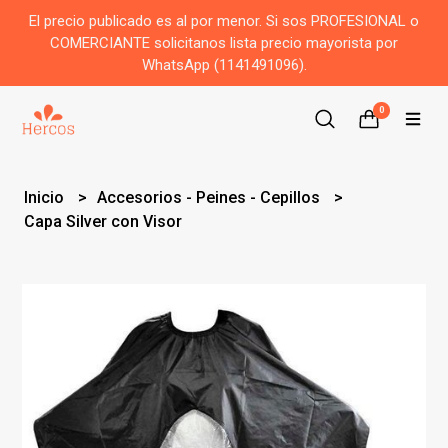
El precio publicado es al por menor. Si sos PROFESIONAL o
COMERCIANTE solicitanos lista precio mayorista por
WhatsApp (1141491096).
0
Inicio
Accesorios - Peines - Cepillos
Capa Silver con Visor