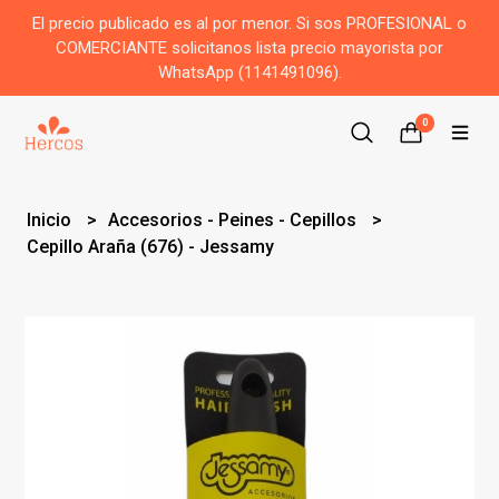
El precio publicado es al por menor. Si sos PROFESIONAL o
COMERCIANTE solicitanos lista precio mayorista por
WhatsApp (1141491096).
0
Inicio
Accesorios - Peines - Cepillos
Cepillo Araña (676) - Jessamy