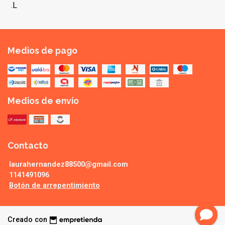
.L
Medios de pago
Medios de envío
Contacto
laurahernandez88500@gmail.com
1141491096
Botón de arrepentimiento
Creado con