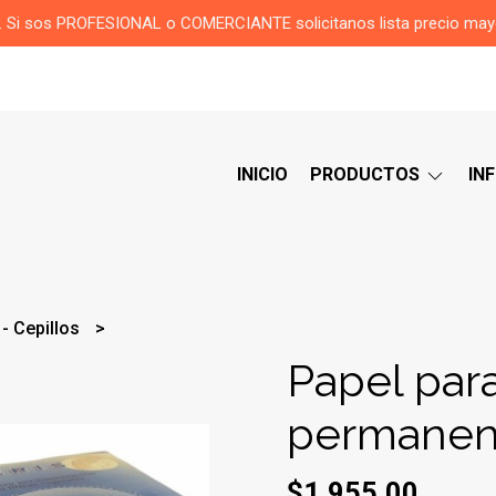
or. Si sos PROFESIONAL o COMERCIANTE solicitanos lista precio ma
INICIO
PRODUCTOS
IN
 - Cepillos
Papel par
permanen
$1.955,00