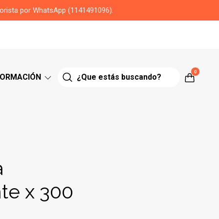
yorista por WhatsApp (1141491096).
0
FORMACIÓN
a
te x 300