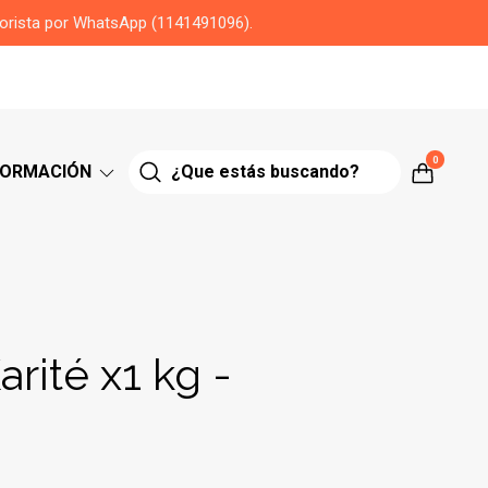
yorista por WhatsApp (1141491096).
0
FORMACIÓN
rité x1 kg -