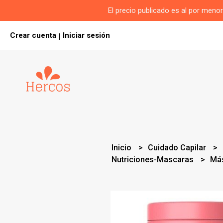
El precio publicado es al por men
Crear cuenta
Iniciar sesión
|
Inicio
Cuidado Capilar
Nutriciones-Mascaras
Más