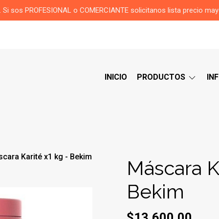
or. Si sos PROFESIONAL o COMERCIANTE solicitanos lista precio ma
INICIO
PRODUCTOS
IN
cara Karité x1 kg - Bekim
Máscara Ka
Bekim
$13.600,00