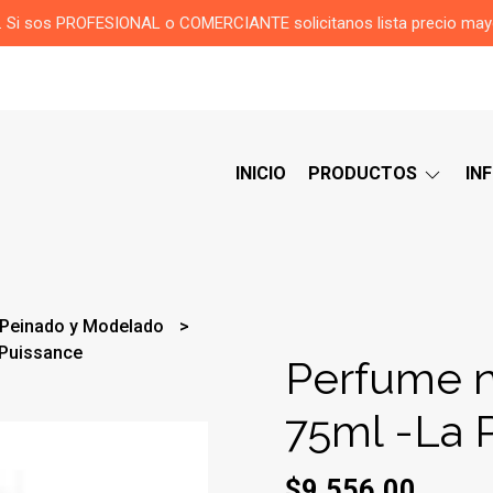
or. Si sos PROFESIONAL o COMERCIANTE solicitanos lista precio ma
INICIO
PRODUCTOS
IN
Peinado y Modelado
 Puissance
Perfume n
75ml -La 
$9.556,00