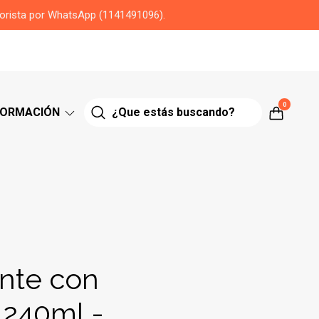
yorista por WhatsApp (1141491096).
0
FORMACIÓN
ante con
 240ml -