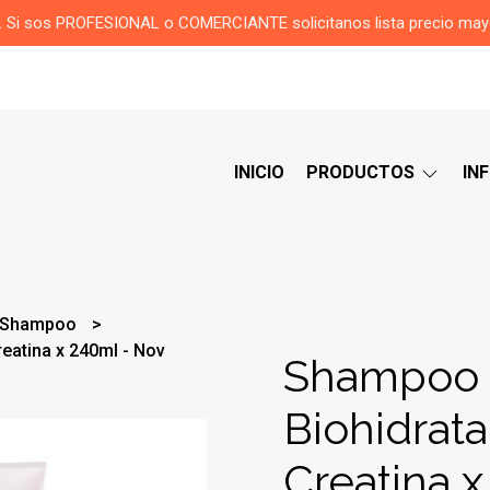
or. Si sos PROFESIONAL o COMERCIANTE solicitanos lista precio ma
INICIO
PRODUCTOS
IN
Shampoo
eatina x 240ml - Nov
Shampoo
Biohidrat
Creatina x