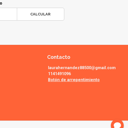
ío
CALCULAR
Contacto
laurahernandez88500@gmail.com
1141491096
Botón de arrepentimiento