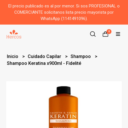
El precio publicado es al por menor. Si sos PROFESIONAL o
COMERCIANTE solicitanos lista precio mayorista por
WhatsApp (1141491096).
0
Inicio
Cuidado Capilar
Shampoo
Shampoo Keratina x900ml - Fidelité