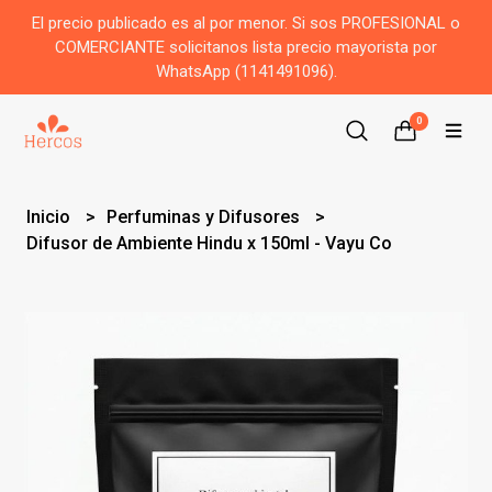
El precio publicado es al por menor. Si sos PROFESIONAL o
COMERCIANTE solicitanos lista precio mayorista por
WhatsApp (1141491096).
0
Inicio
Perfuminas y Difusores
Difusor de Ambiente Hindu x 150ml - Vayu Co